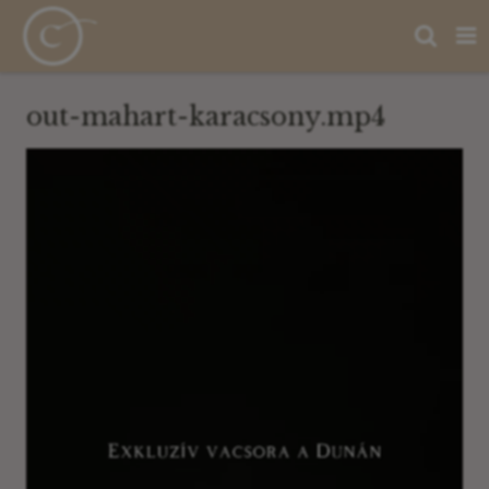
out-mahart-karacsony.mp4