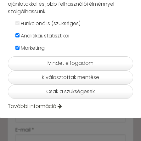
ajánlatokkal és jobb felhasználói élménnyel
Kapcsolat
szolgálhassunk.
Corvina Party Service
Funkcionális (szükséges)
Telefonszám:
+36 30 224 1769
Analitikai, statisztikai
E-mail:
corvina@corvinapartyservice.hu
Marketing
Névjegykártya mentése
Mindet elfogadom
Kiválasztottak mentése
Csak a szükségesek
Üzenetküldés
-
További információ
Név
*
-
E-mail
*