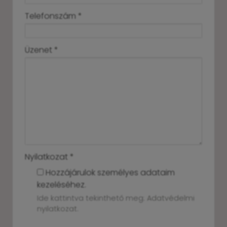
-
Telefonszám
*
-
Üzenet
*
-
-
-
Nyilatkozat
*
Hozzájárulok személyes adataim
kezeléséhez.
Ide kattintva tekinthető meg:
Adatvédelmi
nyilatkozat
.