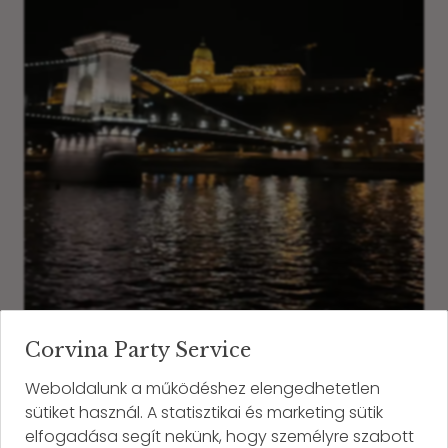
Corvina Party Service
Weboldalunk a működéshez elengedhetetlen
sütiket használ. A statisztikai és marketing sütik
elfogadása segít nekünk, hogy személyre szabott