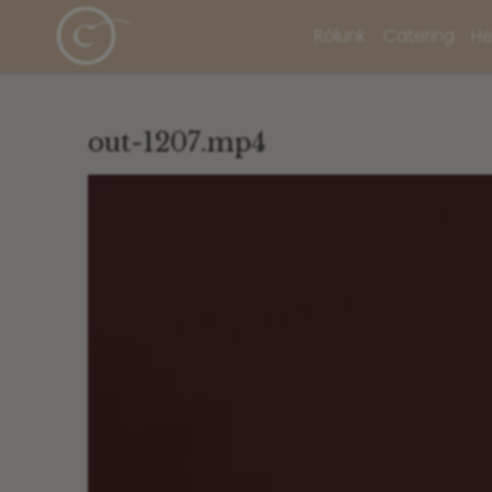
Rólunk
Catering
He
out-1207.mp4