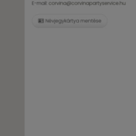
E-mail:
corvina@corvinapartyservice.hu
Névjegykártya mentése