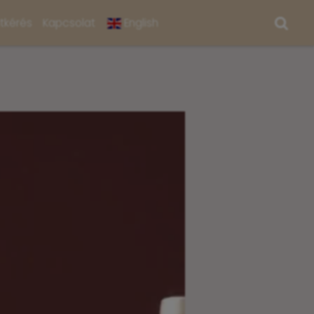
atkérés
Kapcsolat
English