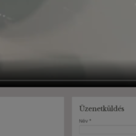
Üzenetküldés
-
Név
*