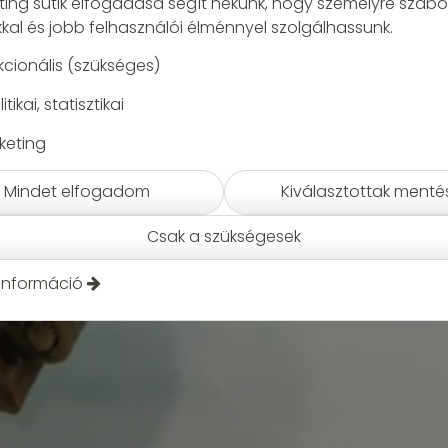
ting sütik elfogadása segít nekünk, hogy személyre szabo
kal és jobb felhasználói élménnyel szolgálhassunk.
kcionális (szükséges)
itikai, statisztikai
keting
Mindet elfogadom
Kiválasztottak menté
Csak a szükségesek
információ