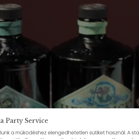
a Party Service
unk a működéshez elengedhetetlen sütiket használ. A stat