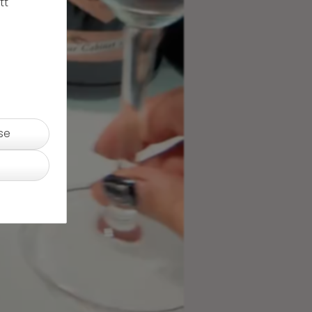
tt
se