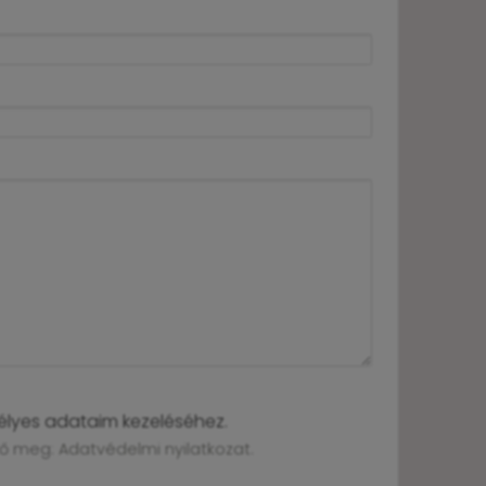
élyes adataim kezeléséhez.
ető meg:
Adatvédelmi nyilatkozat
.