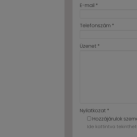
-
E-mail
*
-
Telefonszám
*
-
Üzenet
*
-
-
-
Nyilatkozat
*
Hozzájárulok szem
Ide kattintva tekinth