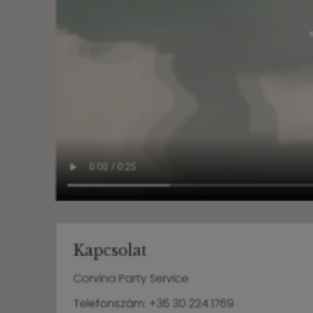
Kapcsolat
Corvina Party Service
Telefonszám:
+36 30 224 1769