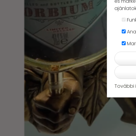
és marke
ajánlatok
Fun
Anal
Mar
További 