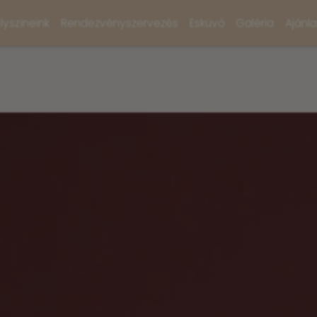
lyszíneink
Rendezvényszervezés
Esküvő
Galéria
Ajánl