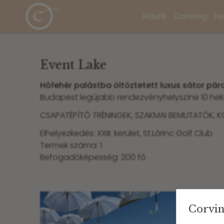
Rólunk
Catering
He
Event Lake
Hófehér palástba öltöztetett luxus sátor pára
Budapest legújabb rendezvényhelyszíne 10 hek
CSAPATÉPÍTŐ TRÉNINGEK, SZAKMAI BEMUTATÓK, 
Elhelyezkedés: XXIII. kerület, St.Lőrinc Golf Club
Termek száma: 1
Befogadóképesség: 200 fő
Corvin