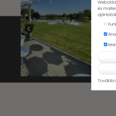
Weboldal
és marke
ajánlatok
Fun
Anal
Mar
További 