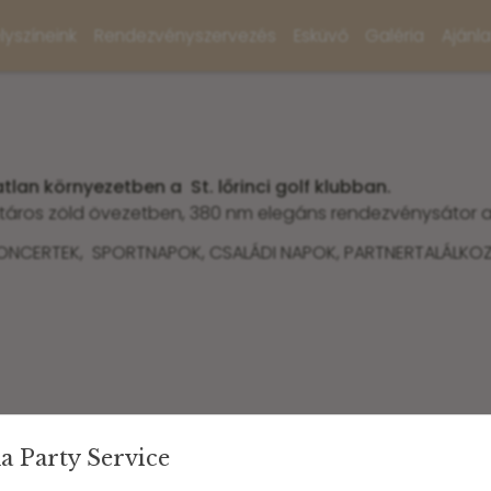
lyszíneink
Rendezvényszervezés
Esküvő
Galéria
Ajánl
tlan környezetben a St. lőrinci golf klubban.
táros zöld övezetben, 380 nm elegáns rendezvénysátor a 
KONCERTEK, SPORTNAPOK, CSALÁDI NAPOK, PARTNERTALÁLKO
a Party Service