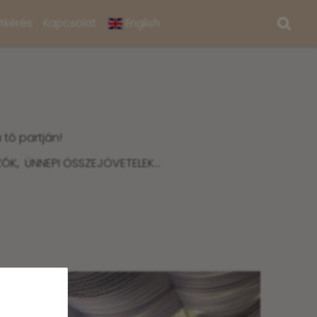
atkérés
Kapcsolat
English
tó partján!
ZÓK, ÜNNEPI ÖSSZEJÖVETELEK…