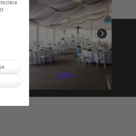
isztikai
tt
se