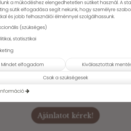
unk a működéshez elengedhetetlen sütiket használ. A stat
ting sütik elfogadása segít nekünk, hogy személyre szabo
kal és jobb felhasználói élménnyel szolgálhassunk.
kcionális (szükséges)
itikai, statisztikai
keting
Mindet elfogadom
Kiválasztottak menté
Csak a szükségesek
információ
Ajánlatot kérek!