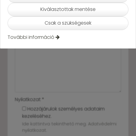
Kiválasztottak mentése
-
Telefonszám
*
Csak a szükségesek
-
Üzenet
*
További információ
-
-
-
Nyilatkozat
*
Hozzájárulok személyes adataim
kezeléséhez.
Ide kattintva tekinthető meg:
Adatvédelmi
nyilatkozat
.