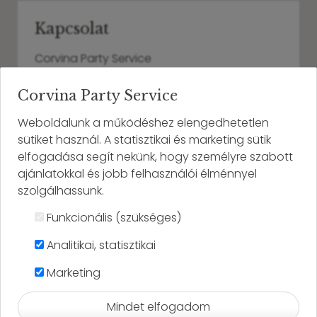
Kapcsolat
Corvina Party Service
Telefonszám:
+36 30 224 1769
Corvina Party Service
E-mail:
corvina@corvinapartyservice.hu
Weboldalunk a működéshez elengedhetetlen
sütiket használ. A statisztikai és marketing sütik
Névjegykártya mentése
elfogadása segít nekünk, hogy személyre szabott
ajánlatokkal és jobb felhasználói élménnyel
szolgálhassunk.
Funkcionális (szükséges)
Üzenetküldés
Analitikai, statisztikai
-
Név
*
Marketing
-
E-mail
*
Mindet elfogadom